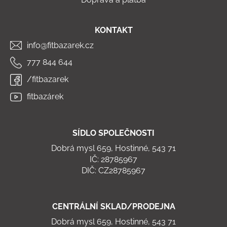
t
í
KONTAKT
info@fitbazarek.cz
777 844 644
/fitbazarek
fitbazárek
SÍDLO SPOLEČNOSTI
Dobrá mysl 659, Hostinné, 543 71
IČ: 28785967
DIČ: CZ28785967
CENTRÁLNÍ SKLAD/PRODEJNA
Dobrá mysl 659, Hostinné, 543 71