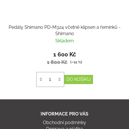
Pedály Shimano PD-M324 včetně klipsen a řemínků -
Shimano
Skladem
1 600 Kč
1 800 Kč
(–11 %)
DO KOŠÍKU
Z
á
INFORMACE PRO VÁS
p
Obchodní podmínky
a
Doprava a platba