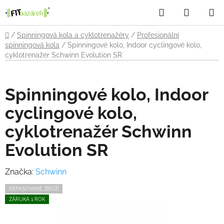
Přejít
Hledat
NÁKUP
na
obsah
KOŠÍK
Domů
/
Spinningová kola a cyklotrenažéry
/
Profesionální
spinningová kola
/
Spinningové kolo, Indoor cyclingové kolo,
cyklotrenažér Schwinn Evolution SR
Spinningové kolo, Indoor
cyclingové kolo,
cyklotrenažér Schwinn
Evolution SR
Značka:
Schwinn
REPASOVANÉ ZBOŽÍ
ZÁRUKA 1 ROK