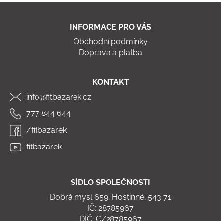
l
Z
á
á
d
INFORMACE PRO VÁS
p
a
Obchodní podmínky
a
c
Doprava a platba
t
í
í
p
r
KONTAKT
v
info@fitbazarek.cz
k
y
777 844 644
v
/fitbazarek
ý
p
fitbazárek
i
s
u
SÍDLO SPOLEČNOSTI
Dobrá mysl 659, Hostinné, 543 71
IČ: 28785967
DIČ: CZ28785967