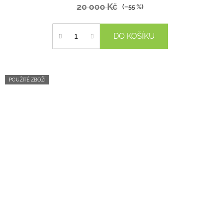
20 000 Kč
(–55 %)
DO KOŠÍKU
POUŽITÉ ZBOŽÍ