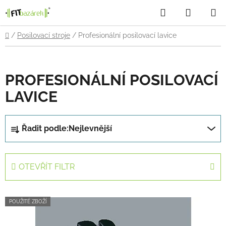
Přejít
Hledat
NÁKUP
na
obsah
KOŠÍK
Domů
/
Posilovací stroje
/
Profesionální posilovací lavice
PROFESIONÁLNÍ POSILOVACÍ
LAVICE
Ř
Řadit podle:
Nejlevnější
a
z
e
OTEVŘÍT FILTR
n
í
V
p
POUŽITÉ ZBOŽÍ
ý
r
p
o