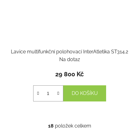
Lavice multifunkční polohovací InterAtletika ST314.2
Na dotaz
29 800 Kč
DO KOŠÍKU
18
položek celkem
O
v