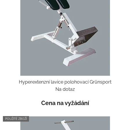
i
d
s
u
p
k
r
t
o
ů
d
u
k
t
ů
Hyperextenzní lavice polohovací Grünsport
Na dotaz
Cena na vyžádání
POUŽITÉ ZBOŽÍ