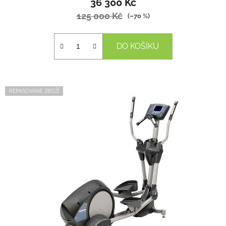
36 300 Kč
125 000 Kč
(–70 %)
DO KOŠÍKU
REPASOVANÉ ZBOŽÍ