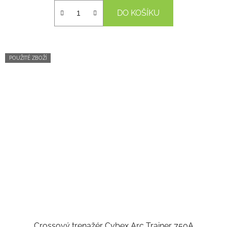
DO KOŠÍKU
POUŽITÉ ZBOŽÍ
Crossový trenažér Cybex Arc Trainer 750A