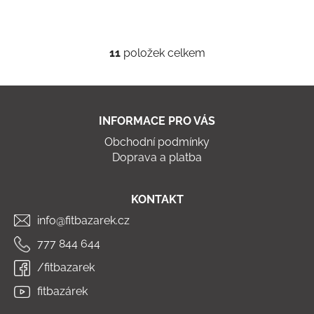
11
položek celkem
O
v
l
Z
á
á
d
INFORMACE PRO VÁS
p
a
Obchodní podmínky
a
c
Doprava a platba
t
í
í
p
r
KONTAKT
v
info@fitbazarek.cz
k
y
777 844 644
v
/fitbazarek
ý
p
fitbazárek
i