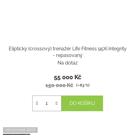
Eliptický (crossový) trenažér Life Fitness 95Xi Integrity
- repasovaný
Na dotaz
55 000 Kč
150 000 Kč
(–63 %)
DO KOŠÍKU
REPASOVANÉ ZBOŽÍ