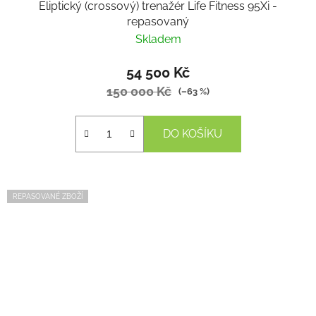
Eliptický (crossový) trenažér Life Fitness 95Xi -
repasovaný
Skladem
54 500 Kč
150 000 Kč
(–63 %)
DO KOŠÍKU
REPASOVANÉ ZBOŽÍ