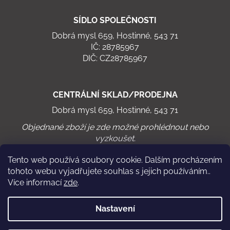
s
u
SÍDLO SPOLEČNOSTI
Dobrá mysl 659, Hostinné, 543 71
IČ: 28785967
DIČ: CZ28785967
CENTRÁLNÍ SKLAD/PRODEJNA
Dobrá mysl 659, Hostinné, 543 71
Objednané zboží je zde možné prohlédnout nebo
vyzkoušet.
Tento web používá soubory cookie. Dalším procházením
tohoto webu vyjadřujete souhlas s jejich používáním..
Více informací
zde
.
Virtuální cyklistika
Chodící pás WalkRo 2.0
Nastavení