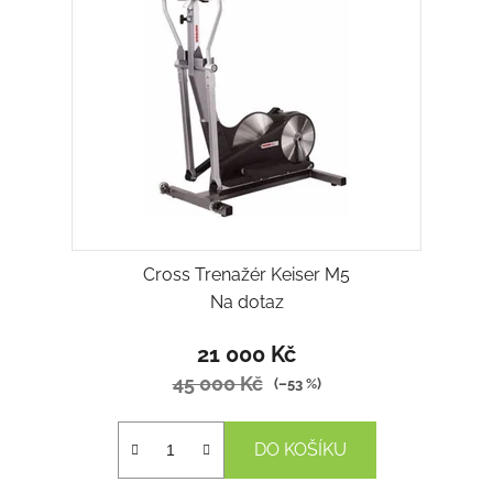
s
u
p
k
r
t
o
ů
d
u
k
t
ů
Cross Trenažér Keiser M5
Na dotaz
21 000 Kč
45 000 Kč
(–53 %)
DO KOŠÍKU