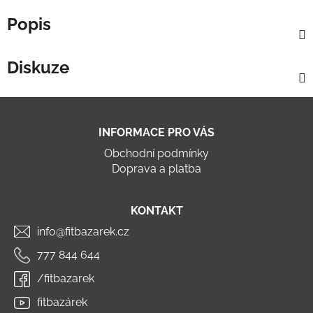
Popis
Diskuze
Z
á
INFORMACE PRO VÁS
p
Obchodní podmínky
a
Doprava a platba
t
í
KONTAKT
info@fitbazarek.cz
777 844 644
/fitbazarek
fitbazárek