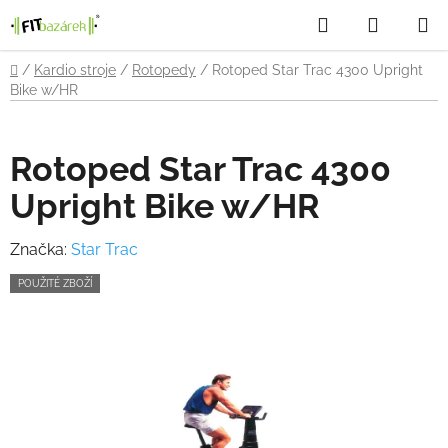
Přejít
Hledat
NÁKUP
na
obsah
KOŠÍK
Domů
/
Kardio stroje
/
Rotopedy
/
Rotoped Star Trac 4300 Upright
Bike w/HR
Rotoped Star Trac 4300
Upright Bike w/HR
Značka:
Star Trac
POUŽITÉ ZBOŽÍ