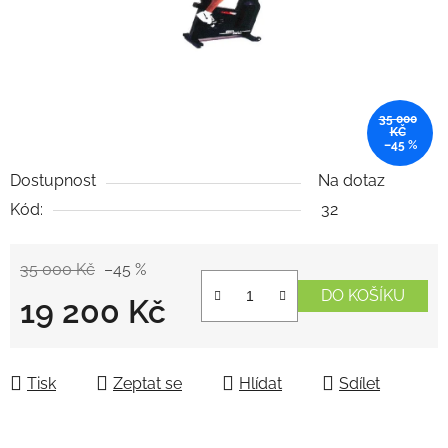
35 000
KČ
–45 %
Dostupnost
Na dotaz
Kód:
32
35 000 Kč
–45 %
DO KOŠÍKU
19 200 Kč
Měrná cena:
Tisk
Zeptat se
Hlídat
Sdílet