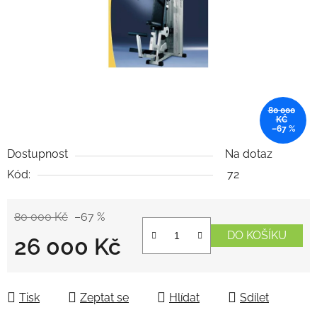
80 000
KČ
–67 %
Dostupnost
Na dotaz
Kód:
72
80 000 Kč
–67 %
DO KOŠÍKU
26 000 Kč
Měrná cena:
Tisk
Zeptat se
Hlídat
Sdílet