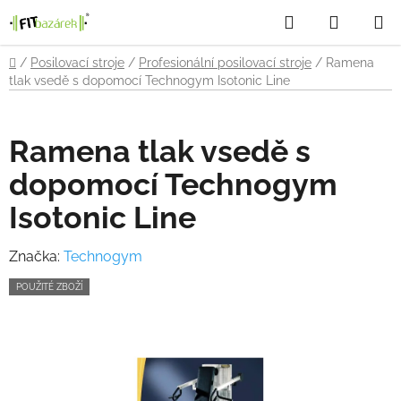
Přejít
Hledat
NÁKUP
na
obsah
KOŠÍK
Domů
/
Posilovací stroje
/
Profesionální posilovací stroje
/
Ramena
tlak vsedě s dopomocí Technogym Isotonic Line
Ramena tlak vsedě s
dopomocí Technogym
Isotonic Line
Značka:
Technogym
POUŽITÉ ZBOŽÍ