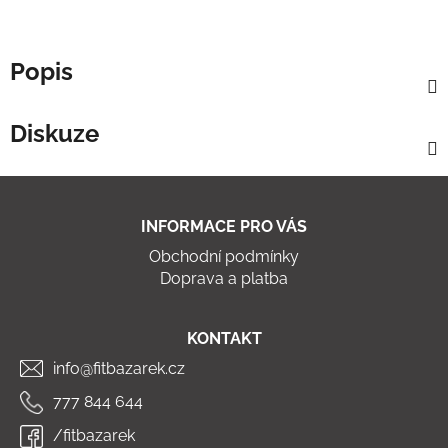
Popis
Diskuze
Z
á
INFORMACE PRO VÁS
p
Obchodní podmínky
a
Doprava a platba
t
í
KONTAKT
info@fitbazarek.cz
777 844 644
/fitbazarek