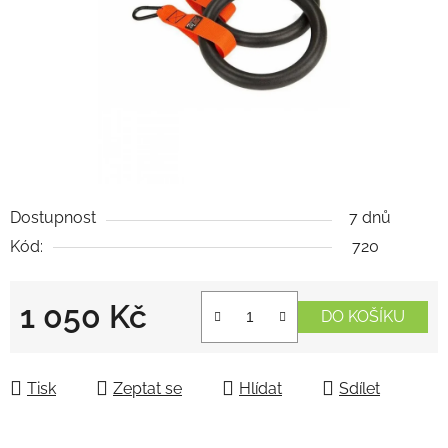
Dostupnost
7 dnů
Kód:
720
1 050 Kč
DO KOŠÍKU
Měrná cena:
Tisk
Zeptat se
Hlídat
Sdílet