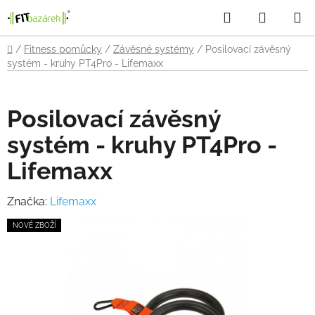
Přejít
Hledat
NÁKUP
na
obsah
KOŠÍK
Domů
/
Fitness pomůcky
/
Závěsné systémy
/
Posilovací závěsný
systém - kruhy PT4Pro - Lifemaxx
Posilovací závěsný
systém - kruhy PT4Pro -
Lifemaxx
Značka:
Lifemaxx
NOVÉ ZBOŽÍ