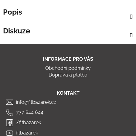
Popis
Diskuze
Z
á
INFORMACE PRO VÁS
p
Obchodní podmínky
a
Doprava a platba
t
í
KONTAKT
info@fitbazarek.cz
777 844 644
/fitbazarek
fitbazárek