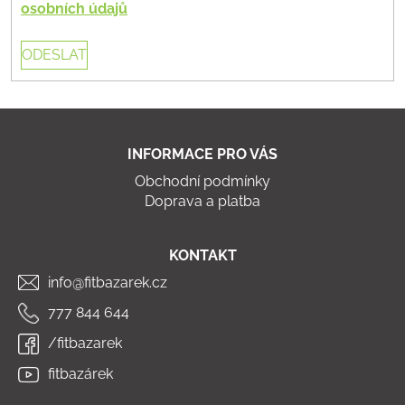
osobních údajů
ODESLAT
Z
á
INFORMACE PRO VÁS
p
Obchodní podmínky
a
Doprava a platba
t
í
KONTAKT
info@fitbazarek.cz
777 844 644
/fitbazarek
fitbazárek