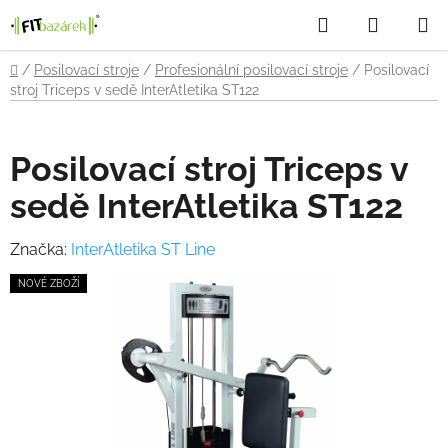
Přejít
Hledat
NÁKUP
na
obsah
KOŠÍK
Domů
/
Posilovací stroje
/
Profesionální posilovací stroje
/
Posilovací
stroj Triceps v sedě InterAtletika ST122
Posilovací stroj Triceps v
sedě InterAtletika ST122
Značka:
InterAtletika ST Line
NOVÉ ZBOŽÍ