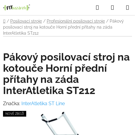
Přejít
Hledat
NÁKUP
na
obsah
KOŠÍK
Domů
/
Posilovací stroje
/
Profesionální posilovací stroje
/
Pákový
posilovací stroj na kotouče Horní přední přítahy na záda
InterAtletika ST212
Pákový posilovací stroj na
kotouče Horní přední
přítahy na záda
InterAtletika ST212
Značka:
InterAtletika ST Line
NOVÉ ZBOŽÍ