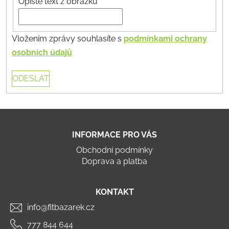
Opište text z obrázku
Vložením zprávy souhlasíte s
podmínkami ochrany
osobních údajů
ODESLAT
Z
á
INFORMACE PRO VÁS
p
Obchodní podmínky
a
Doprava a platba
t
í
KONTAKT
info@fitbazarek.cz
777 844 644