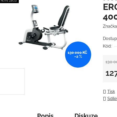
NOVÉ ZBOŽÍ
ER
40
Značka
Dostup
Kód:
130 000 KČ
–2 %
130 0
12
Měrná
Tisk
Sdíle
Popis
Diskuze