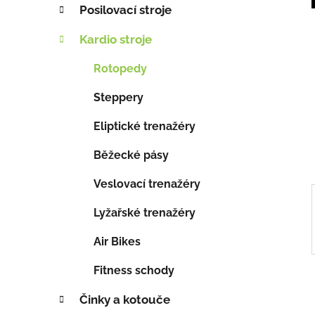
t
s
Posilovací stroje
e
t
g
Kardio stroje
r
o
a
r
Rotopedy
i
n
e
Steppery
n
í
Eliptické trenažéry
p
a
Běžecké pásy
n
Veslovací trenažéry
e
l
Lyžařské trenažéry
Air Bikes
Fitness schody
Činky a kotouče