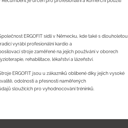
- Recumbent je určen pro profesionální a komerční použití
Společnost ERGOFIT sídlí v Německu, kde také s dlouholetou
tradicí vyrábí profesionální kardio a
posilovací stroje zaměřené na jejich používání v oborech
fyzioterapie, rehabilitace, lékařství a lázeňství.
Stroje ERGOFIT jsou u zákazníků oblíbené díky jejich vysoké
kvalitě, odolnosti a přesnosti naměřených
údajů sloužících pro vyhodnocování tréninků.