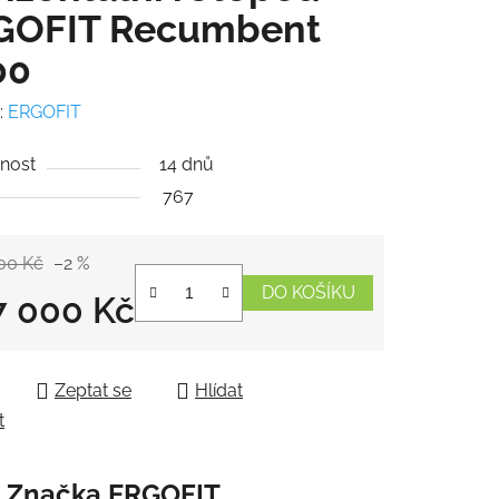
GOFIT Recumbent
00
:
ERGOFIT
nost
14 dnů
767
00 Kč
–2 %
DO KOŠÍKU
7 000 Kč
 cena:
Zeptat se
Hlídat
t
Značka
ERGOFIT