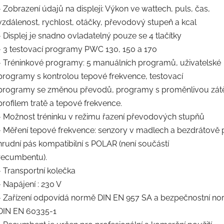
- Zobrazení údajů na displeji: Výkon ve wattech, puls, čas,
vzdálenost, rychlost, otáčky, převodový stupeň a kcal
- Displej je snadno ovladatelný pouze se 4 tlačítky
- 3 testovací programy PWC 130, 150 a 170
- Tréninkové programy: 5 manuálních programů, uživatelské
programy s kontrolou tepové frekvence, testovací
programy se změnou převodů, programy s proměnlivou zátě
profilem tratě a tepové frekvence.
- Možnost tréninku v režimu řazení převodových stupňů
- Měření tepové frekvence: senzory v madlech a bezdrátově 
hrudní pás kompatibilní s POLAR (není součástí
recumbentu).
- Transportní kolečka
- Napájení : 230 V
- Zařízení odpovídá normě DIN EN 957 SA a bezpečnostní n
DIN EN 60335-1