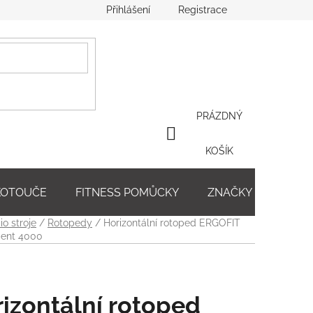
Přihlášení
Registrace
PRÁZDNÝ
NÁKUPNÍ
KOŠÍK
KOŠÍK
 KOTOUČE
FITNESS POMŮCKY
ZNAČKY
io stroje
/
Rotopedy
/
Horizontální rotoped ERGOFIT
ent 4000
izontální rotoped